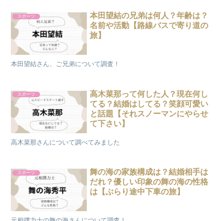
本田望結の兄弟は何人？年齢は？
スポーツ
名前や活動【路線バスで寄り道の
旅】
本田望結さん、ご兄弟について調査！
高木菜那って何した人？現在何し
スポーツ
てる？結婚はしてる？笑顔可愛い
と話題【それスノーマンにやらせ
て下さい】
高木菜那さんについて調べてみました
舞の海の家族構成は？結婚相手は
スポーツ
だれ？優しい印象の舞の海の性格
は【ぶらり途中下車の旅】
元相撲力士の舞の海さんについて調査！